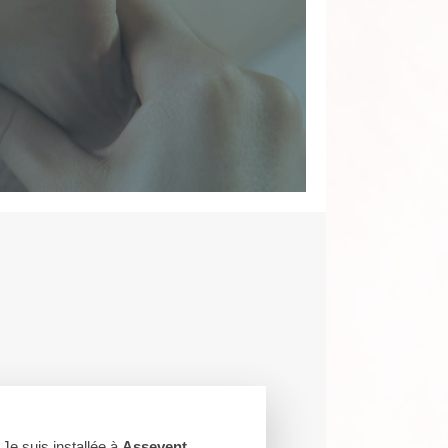
 Je suis installée à
Assevent