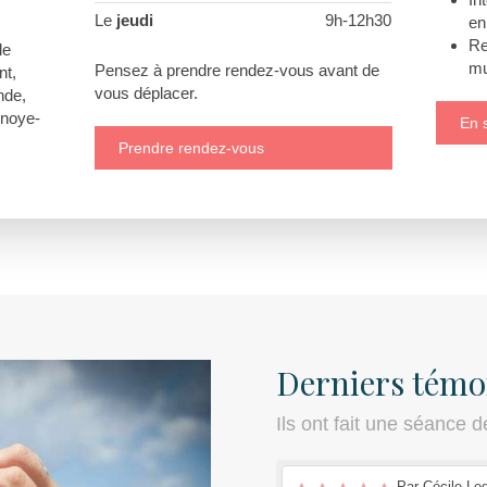
Le
jeudi
9h-12h30
en
Re
le
mu
Pensez à prendre rendez-vous avant de
nt,
vous déplacer.
nde,
lnoye-
En s
Prendre rendez-vous
Derniers témo
Ils ont fait une séance d
Par Cécile Le