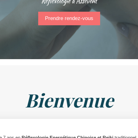
Réflexologie à Assevent
Prendre rendez-vous
Bienvenue
de 7 ans en
Réflexologie Energétique Chinoise et
Reiki
traditionnel.