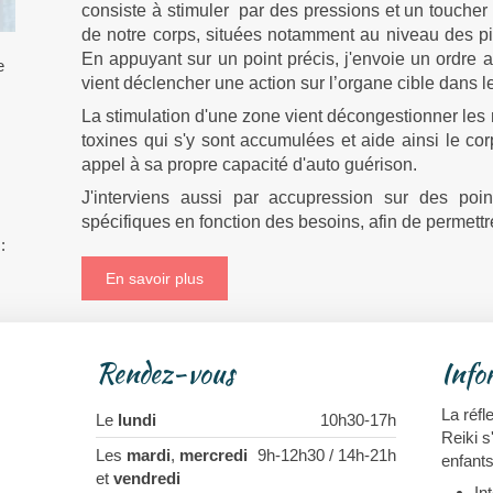
consiste à stimuler par des pressions et un toucher 
de notre corps, situées notamment au niveau des pi
En appuyant sur un point précis, j'envoie un ordre 
e
vient déclencher une action sur l’organe cible dans le
La stimulation d'une zone vient décongestionner les ne
toxines qui s'y sont accumulées et aide ainsi le corp
appel à sa propre capacité d'auto guérison.
J'interviens aussi
par accupression sur des point
spécifiques en fonction des besoins, afin de permettr
:
En savoir plus
Rendez-vous
Info
La réfl
Le
lundi
10h30-17h
Reiki s
Les
mardi
,
mercredi
9h-12h30 / 14h-21h
enfants
et
vendredi
In